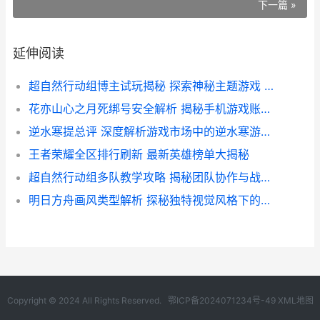
下一篇 »
延伸阅读
超自然行动组博主试玩揭秘 探索神秘主题游戏 体验惊悚游戏魅力
花亦山心之月死绑号安全解析 揭秘手机游戏账号安全新策略
逆水寒提总评 深度解析游戏市场中的逆水寒游戏表现与评价
王者荣耀全区排行刷新 最新英雄榜单大揭秘
超自然行动组多队教学攻略 揭秘团队协作与战术训练的奥秘
明日方舟画风类型解析 探秘独特视觉风格下的游戏世界
Copyright © 2024 All Rights Reserved.
鄂ICP备2024071234号-49
XML地图