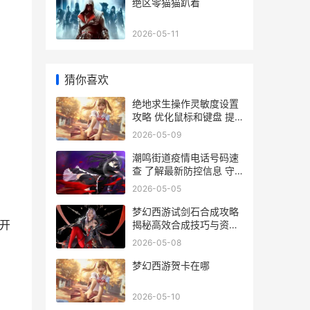
绝区零猫猫趴着
2026-05-11
猜你喜欢
绝地求生操作灵敏度设置
攻略 优化鼠标和键盘 提
升游戏体验
2026-05-09
潮鸣街道疫情电话号码速
查 了解最新防控信息 守
护家园安全
2026-05-05
梦幻西游试剑石合成攻略
开
揭秘高效合成技巧与资源
优化
2026-05-08
梦幻西游贺卡在哪
2026-05-10