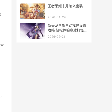
王者荣耀芈月怎么出装
战
2026-04-29
新天龙八部自动找怪设置
攻略 轻松体验高效打怪之
旅
2026-02-21
合
，