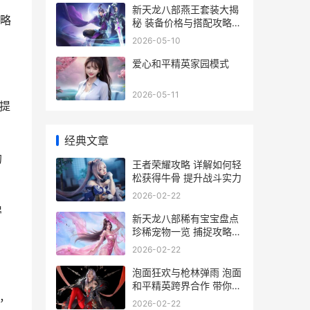
新天龙八部燕王套装大揭
略
秘 装备价格与搭配攻略全
解析
2026-05-10
爱心和平精英家园模式
2026-05-11
提
经典文章
的
王者荣耀攻略 详解如何轻
松获得牛骨 提升战斗实力
2026-02-22
得
新天龙八部稀有宝宝盘点
珍稀宠物一览 捕捉攻略全
解析
2026-02-22
泡面狂欢与枪林弹雨 泡面
和平精英跨界合作 带你领
，
略游戏美食新风尚
2026-02-22