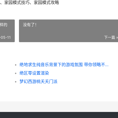
、家园模式技巧、家园模式攻略
样的
没有了！
-05-11
下一篇 
绝地求生纯音乐背景下的游戏氛围 带你领略不一样的电竞音乐魅力
绝区零设置渲染
梦幻西游桃夭夭门派