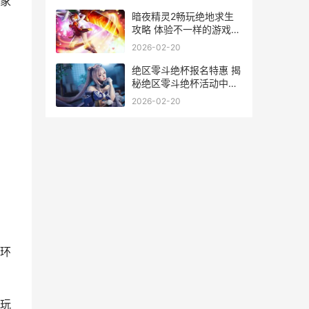
家
暗夜精灵2畅玩绝地求生
攻略 体验不一样的游戏乐
趣
2026-02-20
绝区零斗绝杯报名特惠 揭
秘绝区零斗绝杯活动中的
绝版游戏设备价格解析
2026-02-20
环
玩