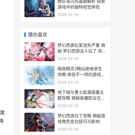
绝区零闪光画面解析 探索
游戏中的独特视觉体验
2026-02-20
猜你喜欢
梦幻西游玩家流失严重 揭
秘 梦幻西游没人玩了 背
后的原因与影响
2026-02-20
暗夜精灵2畅玩绝地求生
攻略 体验不一样的游戏乐
趣
2026-02-20
地下城与勇士起源驱魔主
题攻略 揭秘驱魔职业在游
戏中的崛起之路
2026-02-20
度
梦幻西游白了攻略 揭秘游
降
戏角色变白技巧与影响
2026-02-20