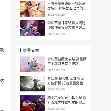
王者荣耀鲁班职业视频深
度解析 揭秘鲁班七号的技
能与战术运用
2026-02-20
梦幻西游神豪装备大揭秘
顶级神豪投资攻略与装备
价格分析
2026-02-20
缺
经典文章
梦幻西游藏宝攻略 揭秘藏
宝图获取与使用技巧
2026-02-20
梦幻西游HS加点攻略 全
这
方位解析 打造最强角色
2026-02-20
和平精英家园礼堂揭秘 探
索游戏内神秘礼堂的奥秘
与魅力
2026-02-20