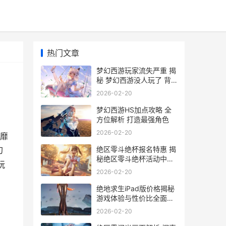
热门文章
梦幻西游玩家流失严重 揭
秘 梦幻西游没人玩了 背
后的原因与影响
2026-02-20
梦幻西游HS加点攻略 全
方位解析 打造最强角色
2026-02-20
靡
绝区零斗绝杯报名特惠 揭
幻
秘绝区零斗绝杯活动中的
玩
绝版游戏设备价格解析
2026-02-20
绝地求生iPad版价格揭秘
游戏体验与性价比全面分
析
2026-02-20