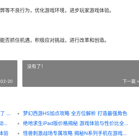
弊等不良行为，优化游戏环境，进步玩家游戏体验。
能否抓住机遇，积极应对挑战，进行改革和创造。
没有了！
-02-20
下一篇 
梦幻西游玩家流失严重 揭秘 梦幻西游没人玩了 背后的原因与影响
梦幻西游HS加点攻略 全方位解析 打造最强角色
绝区零斗绝杯报名特惠 揭秘绝区零斗绝杯活动中的绝版游戏设备价格解析
绝地求生iPad版价格揭秘 游戏体验与性价比全面分析
体验
怪兽刺激战场专属攻略 揭秘N系列手机在游戏中的表现与性价比