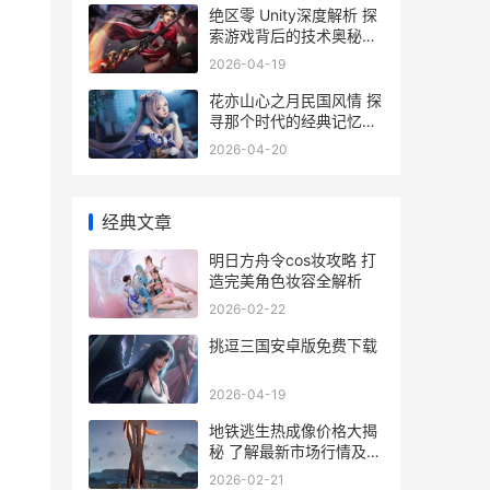
绝区零 Unity深度解析 探
索游戏背后的技术奥秘与
市场前景
2026-04-19
花亦山心之月民国风情 探
寻那个时代的经典记忆与
生活画卷
2026-04-20
经典文章
明日方舟令cos妆攻略 打
造完美角色妆容全解析
2026-02-22
挑逗三国安卓版免费下载
2026-04-19
地铁逃生热成像价格大揭
秘 了解最新市场行情及选
购指南
2026-02-21