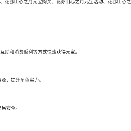
、花亦山心之月元宝购买、花亦山心之月元宝活动、花亦山心之
？
友互助和消费返利等方式快速获得元宝。
资源，提升角色实力。
？
交易安全。