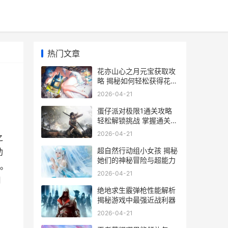
热门文章
花亦山心之月元宝获取攻
略 揭秘如何轻松获得花亦
山心之月元宝
2026-04-21
蛋仔派对极限1通关攻略
轻松解锁挑战 掌握通关秘
诀
2026-04-21
之
超自然行动组小女孩 揭秘
助
她们的神秘冒险与超能力
。
2026-04-21
月
绝地求生霰弹枪性能解析
揭秘游戏中最强近战利器
2026-04-21