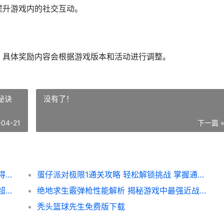
提升游戏内的社交互动。
，具体奖励内容会根据游戏版本和活动进行调整。
秘诀
没有了！
-04-21
下一篇 
花亦山心之月元宝获取攻略 揭秘如何轻松获得花亦山心之月元宝
蛋仔派对极限1通关攻略 轻松解锁挑战 掌握通关秘诀
超自然行动组小女孩 揭秘她们的神秘冒险与超能力
绝地求生霰弹枪性能解析 揭秘游戏中最强近战利器
秃头篮球先生免费版下载