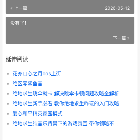
« 上一篇
2026-05-12
没有了！
下一篇 »
延伸阅读
花亦山心之月cos上街
绝区零鲨鱼音
绝地求生跳伞就卡 解决跳伞卡顿问题攻略全解析
绝地求生新手必看 教你绝地求生咋玩的入门攻略
爱心和平精英家园模式
绝地求生纯音乐背景下的游戏氛围 带你领略不一样的电竞音乐魅力