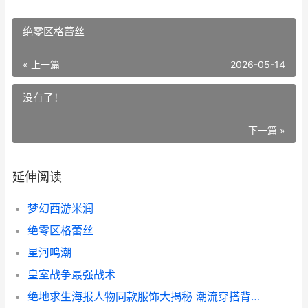
绝零区格蕾丝
« 上一篇
2026-05-14
没有了！
下一篇 »
延伸阅读
梦幻西游米润
绝零区格蕾丝
星河鸣潮
皇室战争最强战术
绝地求生海报人物同款服饰大揭秘 潮流穿搭背后的故事