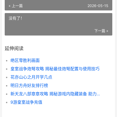
« 上一篇
2026-05-15
没有了！
下一篇 »
延伸阅读
绝区零胜利画面
皇室战争炮弩攻略 揭秘最佳炮弩配置与使用技巧
花亦山心之月开学几点
明日方舟好友排行榜
新天龙八部章章攻略 揭秘游戏内隐藏装备 助力玩家升级
9游皇室战争充值