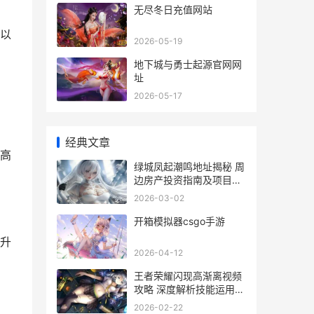
无尽冬日充值网站
以
2026-05-19
地下城与勇士起源官网网
址
2026-05-17
经典文章
高
绿城凤起潮鸣地址揭秘 周
边房产投资指南及项目详
情
2026-03-02
开箱模拟器csgo手游
升
2026-04-12
王者荣耀闪现高渐离视频
攻略 深度解析技能运用与
实战技巧
2026-02-22