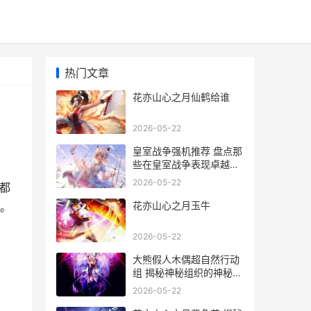
热门文章
花亦山心之月仙鹤给谁
2026-05-22
皇室战争强机推荐 盘点那
些在皇室战争表现卓越的
强机配置
2026-05-22
都
花亦山心之月玉牛
。
2026-05-22
大熊假人木偶超自然行动
组 揭秘神秘组织的神秘行
动与幕后故事
2026-05-22