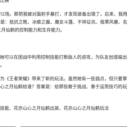
比赛
12场。那把我被对面射手暴打，才发现装备出错了。后来，我
装是：抵抗之靴、冰痕之握、魔女斗篷、不祥征兆、极寒风暴、
之月仙鹤的控制能力和生存能力。
她可以在团战中利用控制技能打断敌人的进攻，为队友创造输出
。
为《王者荣耀》带来了新的玩法。虽然她有一些弱点，但只要掌
心之月仙鹤给谁？答案是：给那些敢于挑战、善于运用技巧的玩
技能、花亦山心之月仙鹤出装、花亦山心之月仙鹤玩法