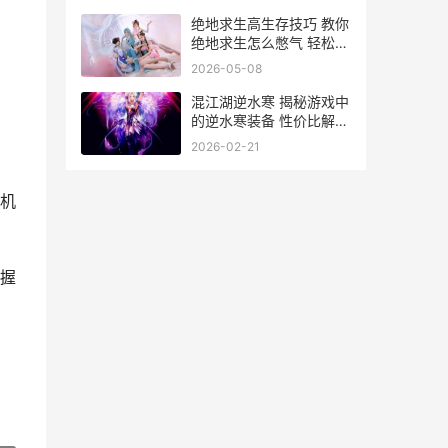
绝地求生高生存技巧 教你
绝地求生怎么憋气 轻松应
用
对险境
2026-05-08
名
混江湖逆水寒 揭秘游戏中
的逆水寒装备 性价比解析
与购买指南
2026-02-21
机
握