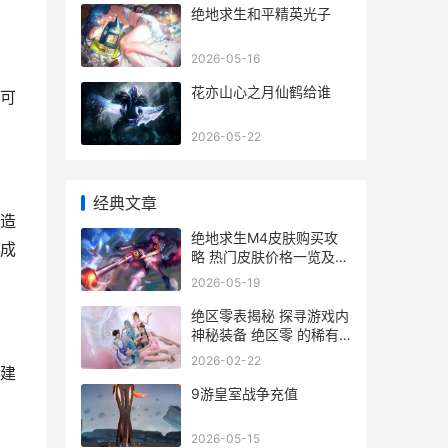
绝地求生和平精英光子
2026-05-16
花亦山心之月仙鹤给谁
可
2026-05-22
经典文章
造
绝地求生M4皮肤购买攻
成
略 热门皮肤价格一览及购
买渠道
2026-05-19
绝区零表揭秘 探寻游戏内
神秘装备 绝区零 的稀有
度与价值
2026-02-22
建
9游皇室战争充值
2026-05-15