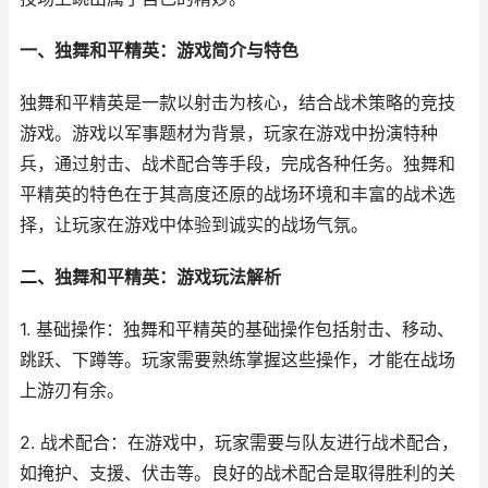
一、独舞和平精英：游戏简介与特色
独舞和平精英是一款以射击为核心，结合战术策略的竞技
游戏。游戏以军事题材为背景，玩家在游戏中扮演特种
兵，通过射击、战术配合等手段，完成各种任务。独舞和
平精英的特色在于其高度还原的战场环境和丰富的战术选
择，让玩家在游戏中体验到诚实的战场气氛。
二、独舞和平精英：游戏玩法解析
1. 基础操作：独舞和平精英的基础操作包括射击、移动、
跳跃、下蹲等。玩家需要熟练掌握这些操作，才能在战场
上游刃有余。
2. 战术配合：在游戏中，玩家需要与队友进行战术配合，
如掩护、支援、伏击等。良好的战术配合是取得胜利的关