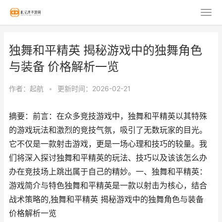
独舞和平精英 揭秘游戏中的独舞角色
与装备 价格解析一览
作者：
起航
•
更新时间：2026-02-21
摘要：前言：在众多竞技游戏中，独舞和平精英以其特殊
的游戏玩法和激烈的竞技气氛，吸引了无数玩家的目光。
它不仅是一款射击游戏，更是一场心理和技巧的较量。我
们将深入探讨独舞和平精英的玩法、技巧以及该该怎么办
办在竞技场上跳出属于自己的精妙。一、独舞和平精英：
游戏简介与特色独舞和平精英是一款以射击为核心，结合
战术策略的,独舞和平精英 揭秘游戏中的独舞角色与装备
价格解析一览