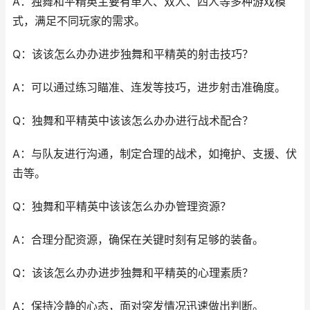
A：独舞和平精英主要有单人、双人、四人等多种游戏模
式，满足不同玩家的需求。
Q：该该怎么办办进步独舞和平精英的射击技巧？
A：可以通过练习瞄准、连发等技巧，进步射击准确度。
Q：独舞和平精英中该该怎么办办进行战术配合？
A：与队友进行沟通，制定合理的战术，如掩护、支援、伏
击等。
Q：独舞和平精英中该该怎么办办管理资源？
A：合理分配资源，确保在关键时刻有足够的装备。
Q：该该怎么办办进步独舞和平精英的心理素质？
A：保持冷静的心态，面对突发情况迅速做出判断。