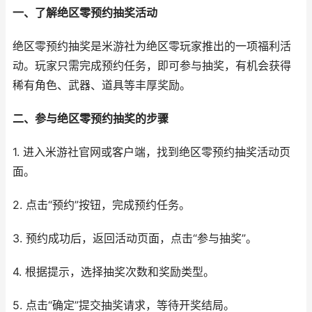
一、了解绝区零预约抽奖活动
绝区零预约抽奖是米游社为绝区零玩家推出的一项福利活
动。玩家只需完成预约任务，即可参与抽奖，有机会获得
稀有角色、武器、道具等丰厚奖励。
二、参与绝区零预约抽奖的步骤
1. 进入米游社官网或客户端，找到绝区零预约抽奖活动页
面。
2. 点击“预约”按钮，完成预约任务。
3. 预约成功后，返回活动页面，点击“参与抽奖”。
4. 根据提示，选择抽奖次数和奖励类型。
5. 点击“确定”提交抽奖请求，等待开奖结局。