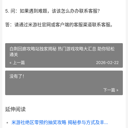
5. 问：如果遇到难题，该该怎么办办联系客服？
答：请通过米游社官网或客户端的客服渠道联系客服。
白荆回廊攻略站独家揭秘 热门游戏攻略大汇总 助你轻松
通关
« 上一篇
2026-02-22
没有了！
下一篇 »
延伸阅读
米游社绝区零预约抽奖攻略 揭秘参与方式及丰厚奖品一览