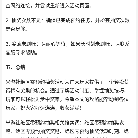
查网络连接，并尝试重新进入活动页面。
2. 抽奖次数不足：确保已完成预约任务，并检查抽奖次数
是否足够。
3. 奖励未到账：请耐心等待，如果长时刻未到账，请联系
客服寻求帮助。
五、总结
米游社绝区零预约抽奖活动为广大玩家提供了一个轻松获
得稀有奖励的机会。通过了解活动制度、掌握抽奖技巧，
玩家可以轻松进步中奖率。希望本文的攻略能帮助到各位
玩家，祝大家好运连连，收获满满！
米游社绝区零预约抽奖相关搜索词：绝区零预约抽奖攻
略、绝区零预约抽奖奖励、绝区零预约抽奖活动时刻、绝