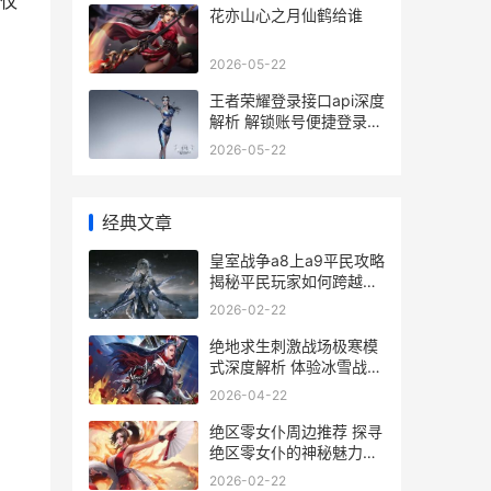
仅
花亦山心之月仙鹤给谁
2026-05-22
王者荣耀登录接口api深度
解析 解锁账号便捷登录新
途径
2026-05-22
经典文章
皇室战争a8上a9平民攻略
揭秘平民玩家如何跨越等
级壁垒
2026-02-22
绝地求生刺激战场极寒模
式深度解析 体验冰雪战场
新玩法
2026-04-22
绝区零女仆周边推荐 探寻
绝区零女仆的神秘魅力与
价格解析
2026-02-22