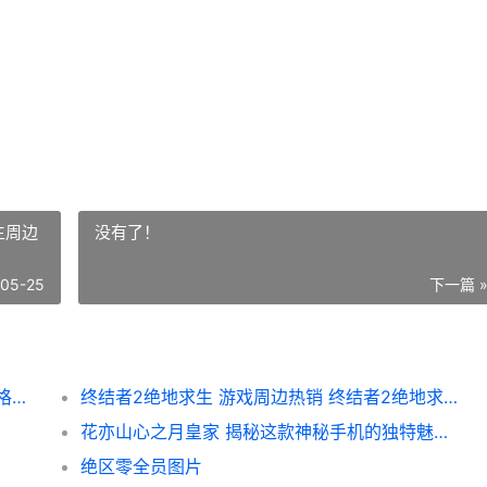
？
生周边
没有了！
-05-25
下一篇 
花亦山心之月复刻衣服大揭秘 款式特点与价格一览
终结者2绝地求生 游戏周边热销 终结者2绝地求生周边产品价格大揭秘
花亦山心之月皇家 揭秘这款神秘手机的独特魅力与价格解析
绝区零全员图片