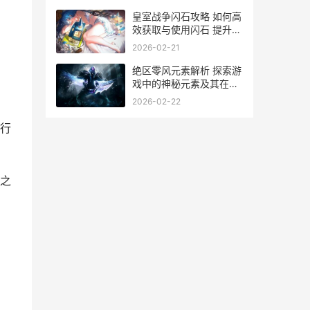
皇室战争闪石攻略 如何高
效获取与使用闪石 提升战
斗实力
2026-02-21
绝区零风元素解析 探索游
戏中的神秘元素及其在绝
区零中的独特魅力
2026-02-22
行
之