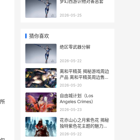
梦幻西游识物对善恶套
2026-05-25
猜你喜欢
绝区零武器分解
2026-05-22
离和平精英 揭秘游戏周边
产品 离和平精英周边售价
一览
2026-05-20
自由城计划（Los
所
Angeles Crimes）
2026-05-23
花亦山心之月紫色花 揭秘
独特紫色花主题的魅力与
选购指南
2026-05-22