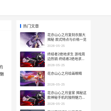
热门文章
花亦山心之月复刻衣服大
揭秘 款式特点与价格一览
2026-05-25
终结者2绝地求生 游戏周
边热销 终结者2绝地求生
周边产品价格大揭秘
2026-05-25
的
花亦山心之月绘画眼睛
魅
2026-05-25
花亦山心之月皇家 揭秘这
款神秘手机的独特魅力与
价格解析
2026-05-25